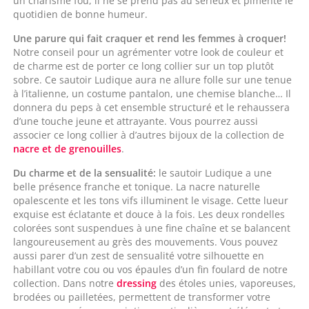
un charisme fou, il ne se prend pas au sérieux et pimente le
quotidien de bonne humeur.
Une parure qui fait craquer et rend les femmes à croquer!
Notre conseil pour un agrémenter votre look de couleur et
de charme est de porter ce long collier sur un top plutôt
sobre. Ce sautoir Ludique aura ne allure folle sur une tenue
à l’italienne, un costume pantalon, une chemise blanche… Il
donnera du peps à cet ensemble structuré et le rehaussera
d’une touche jeune et attrayante. Vous pourrez aussi
associer ce long collier à d’autres bijoux de la collection de
nacre et de grenouilles
.
Du charme et de la sensualité:
le sautoir Ludique a une
belle présence franche et tonique. La nacre naturelle
opalescente et les tons vifs illuminent le visage. Cette lueur
exquise est éclatante et douce à la fois. Les deux rondelles
colorées sont suspendues à une fine chaîne et se balancent
langoureusement au grès des mouvements. Vous pouvez
aussi parer d’un zest de sensualité votre silhouette en
habillant votre cou ou vos épaules d’un fin foulard de notre
collection. Dans notre
dressing
des étoles unies, vaporeuses,
brodées ou pailletées, permettent de transformer votre