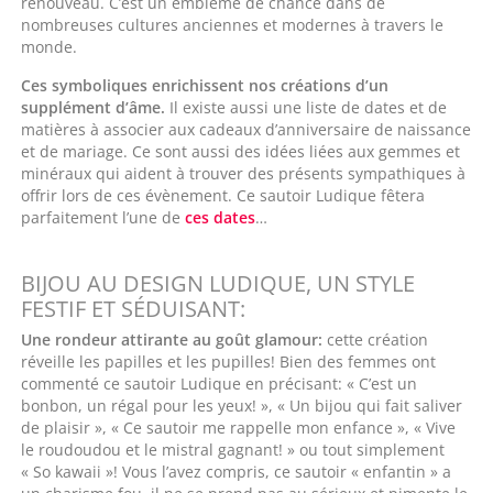
renouveau. C’est un emblème de chance dans de
nombreuses cultures anciennes et modernes à travers le
monde.
Ces symboliques enrichissent nos créations d’un
supplément d’âme.
Il existe aussi une liste de dates et de
matières à associer aux cadeaux d’anniversaire de naissance
et de mariage. Ce sont aussi des idées liées aux gemmes et
minéraux qui aident à trouver des présents sympathiques à
offrir lors de ces évènement. Ce sautoir Ludique fêtera
parfaitement l’une de
ces dates
…
BIJOU AU DESIGN LUDIQUE, UN STYLE
FESTIF ET SÉDUISANT:
Une rondeur attirante au goût glamour:
cette création
réveille les papilles et les pupilles! Bien des femmes ont
commenté ce sautoir Ludique en précisant: « C’est un
bonbon, un régal pour les yeux! », « Un bijou qui fait saliver
de plaisir », « Ce sautoir me rappelle mon enfance », « Vive
le roudoudou et le mistral gagnant! » ou tout simplement
« So kawaii »! Vous l’avez compris, ce sautoir « enfantin » a