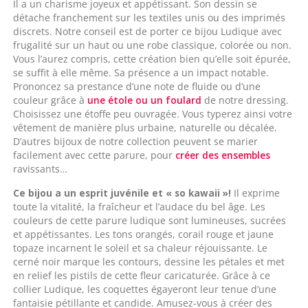
Il a un charisme joyeux et appétissant. Son dessin se
détache franchement sur les textiles unis ou des imprimés
discrets. Notre conseil est de porter ce bijou Ludique avec
frugalité sur un haut ou une robe classique, colorée ou non.
Vous l’aurez compris, cette création bien qu’elle soit épurée,
se suffit à elle même. Sa présence a un impact notable.
Prononcez sa prestance d’une note de fluide ou d’une
couleur grâce à
une étole ou un foulard
de notre dressing.
Choisissez une étoffe peu ouvragée. Vous typerez ainsi votre
vêtement de manière plus urbaine, naturelle ou décalée.
D’autres bijoux de notre collection peuvent se marier
facilement avec cette parure, pour
créer des ensembles
ravissants…
Ce bijou a un esprit juvénile et « so kawaii »!
Il exprime
toute la vitalité, la fraîcheur et l’audace du bel âge. Les
couleurs de cette parure ludique sont lumineuses, sucrées
et appétissantes. Les tons orangés, corail rouge et jaune
topaze incarnent le soleil et sa chaleur réjouissante. Le
cerné noir marque les contours, dessine les pétales et met
en relief les pistils de cette fleur caricaturée. Grâce à ce
collier Ludique, les coquettes égayeront leur tenue d’une
fantaisie pétillante et candide. Amusez-vous à créer des