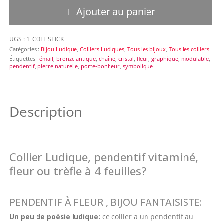
quantité de Collier Ludique 1
Ajouter au panier
UGS :
1_COLL STICK
Catégories :
Bijou Ludique
,
Colliers Ludiques
,
Tous les bijoux
,
Tous les colliers
Étiquettes :
émail
,
bronze antique
,
chaîne
,
cristal
,
fleur
,
graphique
,
modulable
,
pendentif
,
pierre naturelle
,
porte-bonheur
,
symbolique
Description
Collier Ludique, pendentif vitaminé,
fleur ou trèfle à 4 feuilles?
PENDENTIF À FLEUR , BIJOU FANTAISISTE:
Un peu de poésie ludique:
ce collier a un pendentif au