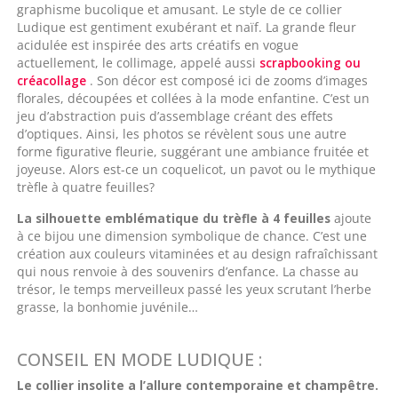
graphisme bucolique et amusant. Le style de ce collier
Ludique est gentiment exubérant et naïf. La grande fleur
acidulée est inspirée des arts créatifs en vogue
actuellement, le collimage, appelé aussi
scrapbooking ou
créacollage
. Son décor est composé ici de zooms d’images
florales, découpées et collées à la mode enfantine. C’est un
jeu d’abstraction puis d’assemblage créant des effets
d’optiques. Ainsi, les photos se révèlent sous une autre
forme figurative fleurie, suggérant une ambiance fruitée et
joyeuse. Alors est-ce un coquelicot, un pavot ou le mythique
trèfle à quatre feuilles?
La silhouette emblématique d
u trèfle à 4 feuilles
ajoute
à ce bijou une dimension symbolique de chance. C’est une
création aux couleurs vitaminées et au design rafraîchissant
qui nous renvoie à des souvenirs d’enfance. La chasse au
trésor, le temps merveilleux passé les yeux scrutant l’herbe
grasse, la bonhomie juvénile…
CONSEIL EN MODE LUDIQUE :
Le collier insolite a l’allure contemporaine et champêtre.