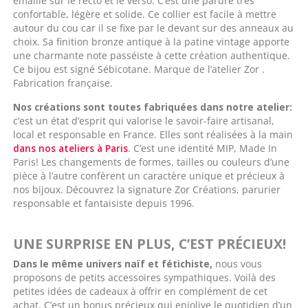
émaillé sur le recto et le verso. C’est une parure très
confortable, légère et solide. Ce collier est facile à mettre
autour du cou car il se fixe par le devant sur des anneaux au
choix. S
a finition bronze antique à la patine vintage apporte
une charmante note passéiste à cette création authentique.
Ce bijou est signé Sébicotane. Marque de l’atelier Zor .
Fabrication française.
Nos créations sont toutes fabriquées dans notre atelier:
c’est un état d’esprit qui valorise le savoir-faire artisanal,
local et responsable en France
. Elles sont réalisées à la main
dans nos ateliers à Paris
. C’est une identité MIP, Made In
Paris! Les changements de formes, tailles ou couleurs d’une
pièce à l’autre confèrent un caractère unique et précieux à
nos bijoux. Découvrez la signature Zor Créations, parurier
responsable et fantaisiste depuis 1996.
UNE SURPRISE EN PLUS, C’EST PRÉCIEUX!
Dans le même univers naïf et fétichiste,
nous vous
proposons de petits accessoires sympathiques. Voilà des
petites idées de cadeaux à offrir en complément de cet
achat. C’est un bonus précieux qui enjolive le quotidien d’un