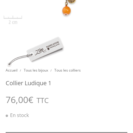
Accueil
Tous les bijoux
Tous les colliers
/
/
Collier Ludique 1
76,00
€
TTC
En stock