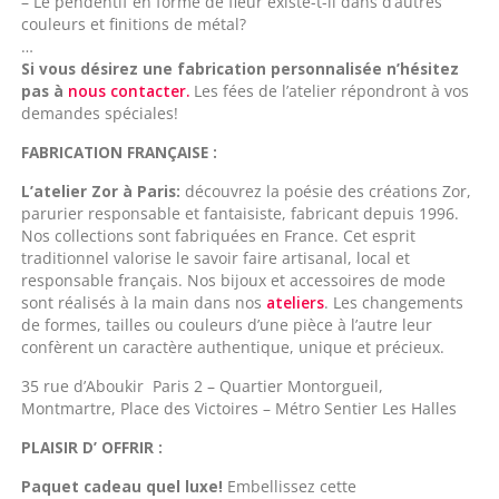
– Le pendentif en forme de fleur existe-t-il dans d’autres
couleurs et finitions de métal?
…
Si vous désirez une fabrication personnalisée n’hésitez
pas à
nous contacter.
Les fées de l’atelier répondront à vos
demandes spéciales!
FABRICATION FRANÇAISE :
L’atelier Zor à Paris:
découvrez la poésie des créations Zor,
parurier responsable et fantaisiste, fabricant depuis 1996.
Nos collections sont fabriquées en France. Cet esprit
traditionnel valorise le savoir faire artisanal, local et
responsable français. Nos bijoux et accessoires de mode
sont réalisés à la main dans nos
ateliers
. Les changements
de formes, tailles ou couleurs d’une pièce à l’autre leur
confèrent un caractère authentique, unique et précieux.
35 rue d’Aboukir Paris 2 – Quartier Montorgueil,
Montmartre, Place des Victoires – Métro Sentier Les Halles
PLAISIR D’ OFFRIR :
Paquet cadeau quel luxe!
Embellissez cette