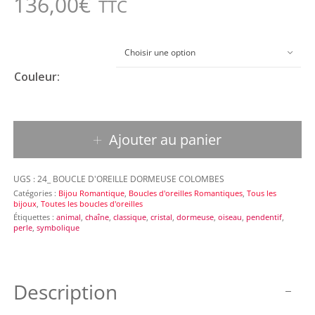
136,00
€
TTC
Choisir une option
Couleur:
quantité de Boucle d’oreille Romantique 24
Ajouter au panier
UGS :
24_ BOUCLE D'OREILLE DORMEUSE COLOMBES
Catégories :
Bijou Romantique
,
Boucles d'oreilles Romantiques
,
Tous les
bijoux
,
Toutes les boucles d'oreilles
Étiquettes :
animal
,
chaîne
,
classique
,
cristal
,
dormeuse
,
oiseau
,
pendentif
,
perle
,
symbolique
Description