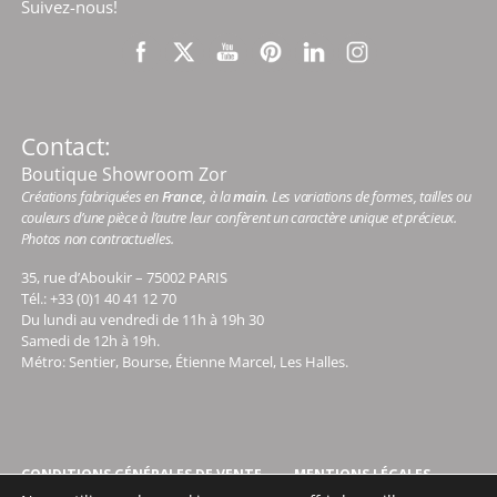
Suivez-nous!
Contact:
Boutique Showroom Zor
Créations fabriquées en
France
, à la
main
. Les variations de formes, tailles ou
couleurs d’une pièce à l’autre leur confèrent un caractère unique et précieux.
Photos non contractuelles.
35, rue d’Aboukir – 75002 PARIS
Tél.: +33 (0)1 40 41 12 70
Du lundi au vendredi de 11h à 19h 30
Samedi de 12h à 19h.
Métro: Sentier, Bourse, Étienne Marcel, Les Halles.
CONDITIONS GÉNÉRALES DE VENTE
MENTIONS LÉGALES