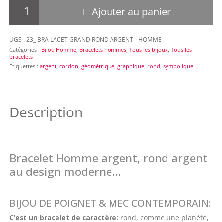
quantité de Bracelet Homme 23
Ajouter au panier
UGS :
23_ BRA LACET GRAND ROND ARGENT - HOMME
Catégories :
Bijou Homme
,
Bracelets hommes
,
Tous les bijoux
,
Tous les
bracelets
Étiquettes :
argent
,
cordon
,
géométrique
,
graphique
,
rond
,
symbolique
Description
Bracelet Homme argent, rond argent
au design moderne…
BIJOU DE POIGNET & MEC CONTEMPORAIN:
C’est un bracelet de caractère:
rond, comme une planète,