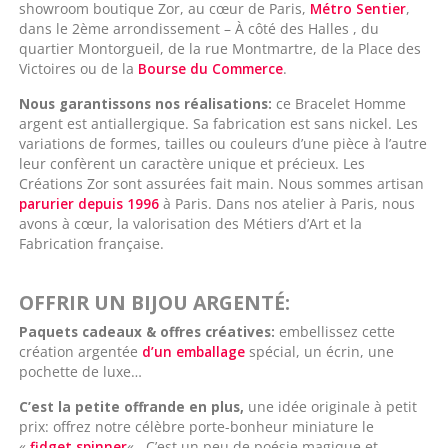
showroom boutique Zor, au cœur de Paris,
Métro Sentier
,
dans le 2ème arrondissement – À côté des Halles , du
quartier Montorgueil, de la rue Montmartre, de la Place des
Victoires ou de la
Bourse du Commerce
.
Nous garantissons nos réalisations:
ce Bracelet Homme
argent est antiallergique. Sa fabrication est sans nickel. Les
variations de formes, tailles ou couleurs d’une pièce à l’autre
leur confèrent un caractère unique et précieux. Les
Créations Zor sont assurées fait main. Nous sommes artisan
parurier depuis 1996
à Paris. Dans nos atelier à Paris, nous
avons à cœur, la valorisation des Métiers d’Art et la
Fabrication française.
OFFRIR UN
BIJOU ARGENTÉ
:
Paquets cadeaux & offres créatives:
embellissez cette
création argentée
d’un emballage
spécial, un écrin, une
pochette de luxe…
C’est la petite offrande en plus,
une idée originale à petit
prix: offrez notre célèbre porte-bonheur miniature le
«
fidget spinner
« . C’est un peu de poésie magique et